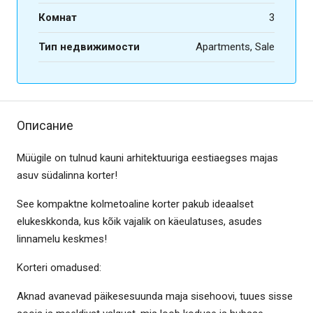
Комнат
3
Тип недвижимости
Apartments, Sale
Описание
Müügile on tulnud kauni arhitektuuriga eestiaegses majas
asuv südalinna korter!
See kompaktne kolmetoaline korter pakub ideaalset
elukeskkonda, kus kõik vajalik on käeulatuses, asudes
linnamelu keskmes!
Korteri omadused:
Aknad avanevad päikesesuunda maja sisehoovi, tuues sisse