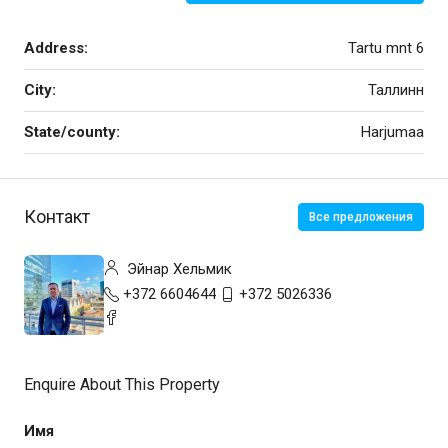
Address:
Tartu mnt 6
City:
Таллинн
State/county:
Harjumaa
Контакт
Все предложения
Эйнар Хельмик
+372 6604644
+372 5026336
Enquire About This Property
Имя