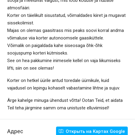
sooja ja meeldivat valgust, mis loob koduse ja hubase
atmosfääri.
Korter on täielikult sisustatud, võimaldades kiiret ja mugavat
sissekolimist.
Majas on olemas gaasitrass mis peaks soovi korral andma
võimaluse viia korter autonoomsele gaasiküttele.
Võimalik on paigaldada kahe siseosaga õhk-õhk
soojuspump korteri kütmiseks.
See on hea pakkumine inimesele kellel on vaja liikumiseks
lifti, siin on see olemas!
Korter on hetkel üürile antud toredale üürnikule, kuid
vajadusel on lepingu kohaselt vabastamine lihtne ja sujuv.
Ärge kahelge minuga ühendust võtta! Ootan Teid, et aidata
Teil teha järgmine samm oma unistuste elluviimisel!
Адрес
Открыть на Картах Google