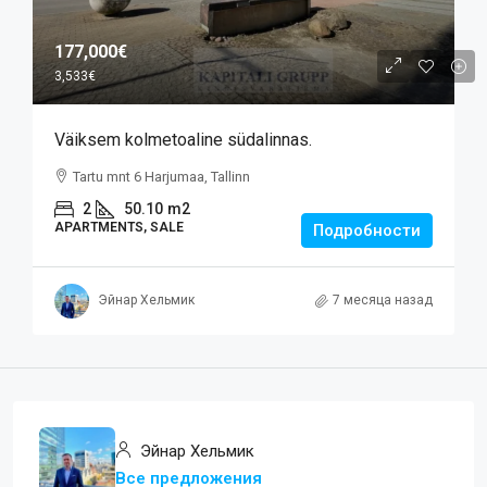
177,000€
3,533€
Väiksem kolmetoaline südalinnas.
Tartu mnt 6 Harjumaa, Tallinn
2
50.10
m2
APARTMENTS, SALE
Подробности
Эйнар Хельмик
7 месяца назад
Эйнар Хельмик
Все предложения