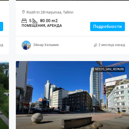
Rüütli tn 28 Harjumaa, Tallinn
5
80.00
m2
ПОМЕЩЕНИЯ, АРЕНДА
Подробности
ад
Эйнар Хельмик
2 месяца назад
NEEDS_SAN_REPAIRS