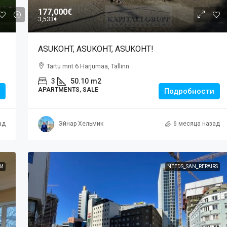
177,000€
3,533€
ASUKOHT, ASUKOHT, ASUKOHT!
Tartu mnt 6 Harjumaa, Tallinn
3
50.10
m2
APARTMENTS, SALE
Подробности
ад
Эйнар Хельмик
6 месяца назад
И
NEEDS_SAN_REPAIRS