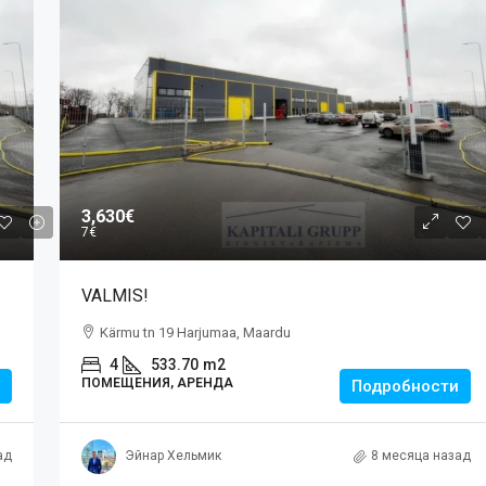
3,630€
7€
VALMIS!
Kärmu tn 19 Harjumaa, Maardu
4
533.70
m2
ПОМЕЩЕНИЯ, АРЕНДА
Подробности
ад
Эйнар Хельмик
8 месяца назад