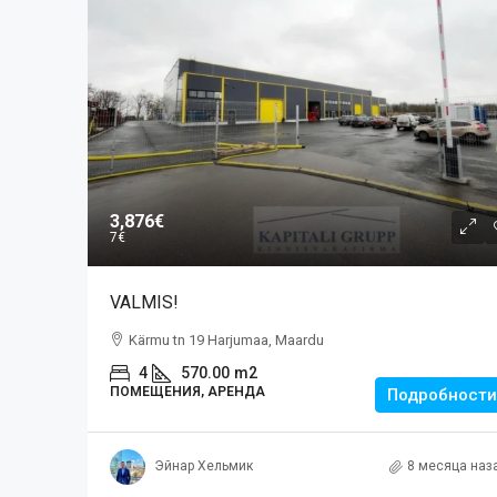
3,876€
7€
VALMIS!
Kärmu tn 19 Harjumaa, Maardu
4
570.00
m2
ПОМЕЩЕНИЯ, АРЕНДА
Подробности
Эйнар Хельмик
8 месяца наз