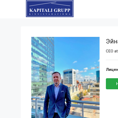
Эйн
CEO
a
Лицен