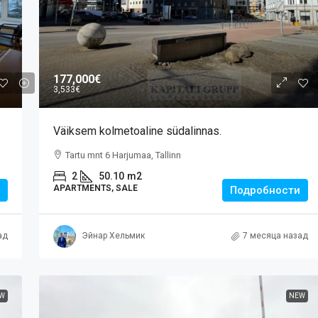
177,000€
3,533€
Väiksem kolmetoaline südalinnas.
Tartu mnt 6 Harjumaa, Tallinn
2
50.10
m2
APARTMENTS, SALE
Подробности
ад
Эйнар Хельмик
7 месяца назад
W
NEW