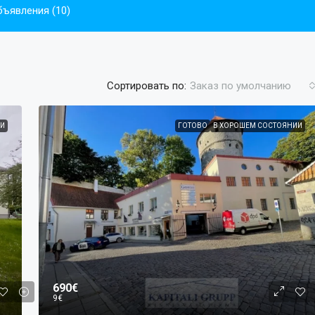
бъявления (10)
Сортировать по:
Заказ по умолчанию
И
ГОТОВО
В ХОРОШЕМ СОСТОЯНИИ
690€
9€