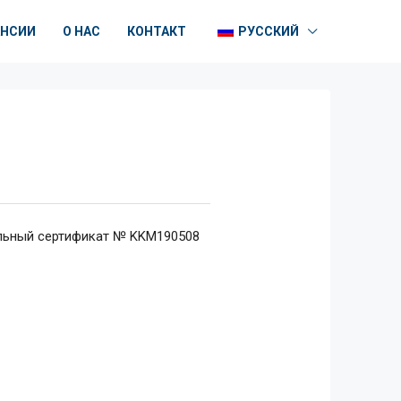
АНСИИ
О НАС
КОНТАКТ
РУССКИЙ
льный сертификат № KKM190508