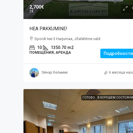
2,700€
2€
HEA PAKKUMINE!
Spordi tee 3 Harjumaa, Jõelähtme vald
10
1350.70
m2
ПОМЕЩЕНИЯ, АРЕНДА
Подробности
Эйнар Хельмик
6 месяца наз
ГОТОВО
В ХОРОШЕМ СОСТОЯНИ