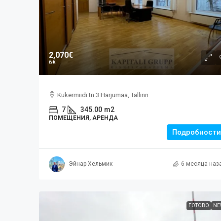
2,070€
6€
Kukermiidi tn 3 Harjumaa, Tallinn
7
345.00
m2
ПОМЕЩЕНИЯ, АРЕНДА
Подробности
Эйнар Хельмик
6 месяца наз
ГОТОВО
NE