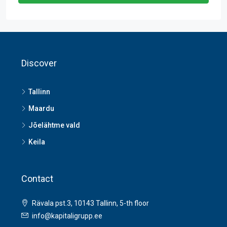
Discover
Tallinn
Maardu
Jõelähtme vald
Keila
Contact
Rävala pst.3, 10143 Tallinn, 5-th floor
info@kapitaligrupp.ee