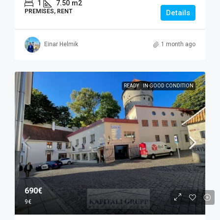
1
7.50
m2
PREMISES, RENT
Details
Einar Helmik
1 month ago
READY
IN GOOD CONDITION
690€
9€