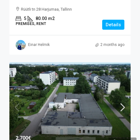
Rüütli tn 28 Harjumaa, Tallinn
5
80.00
m2
PREMISES, RENT
Details
Einar Helmik
2 months ago
2,700€