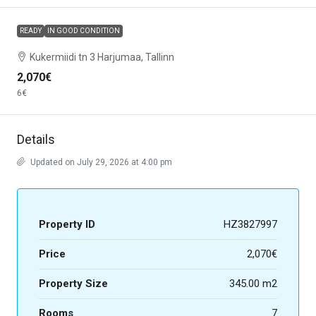
READY
IN GOOD CONDITION
Kukermiidi tn 3 Harjumaa, Tallinn
2,070€
6€
Details
Updated on July 29, 2026 at 4:00 pm
Property ID
HZ3827997
Price
2,070€
Property Size
345.00 m2
Rooms
7