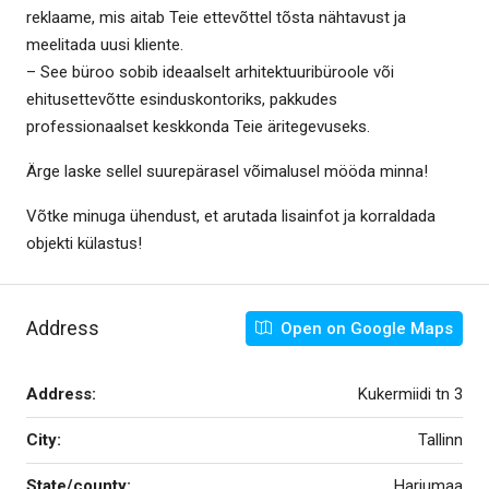
reklaame, mis aitab Teie ettevõttel tõsta nähtavust ja
meelitada uusi kliente.
– See büroo sobib ideaalselt arhitektuuribüroole või
ehitusettevõtte esinduskontoriks, pakkudes
professionaalset keskkonda Teie äritegevuseks.
Ärge laske sellel suurepärasel võimalusel mööda minna!
Võtke minuga ühendust, et arutada lisainfot ja korraldada
objekti külastus!
Address
Open on Google Maps
Address:
Kukermiidi tn 3
City:
Tallinn
State/county:
Harjumaa