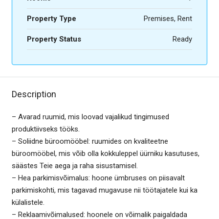
Property Type
Premises, Rent
Property Status
Ready
Description
– Avarad ruumid, mis loovad vajalikud tingimused
produktiivseks tööks.
– Soliidne büroomööbel: ruumides on kvaliteetne
büroomööbel, mis võib olla kokkuleppel üürniku kasutuses,
säästes Teie aega ja raha sisustamisel.
– Hea parkimisvõimalus: hoone ümbruses on piisavalt
parkimiskohti, mis tagavad mugavuse nii töötajatele kui ka
külalistele.
– Reklaamivõimalused: hoonele on võimalik paigaldada