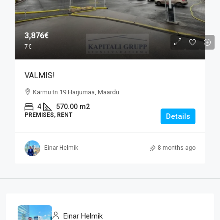
3,876€
7€
VALMIS!
Kärmu tn 19 Harjumaa, Maardu
4
570.00
m2
PREMISES, RENT
Details
Einar Helmik
8 months ago
Einar Helmik