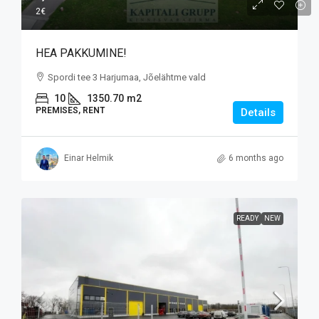
2€
HEA PAKKUMINE!
Spordi tee 3 Harjumaa, Jõelähtme vald
10
1350.70
m2
PREMISES, RENT
Details
Einar Helmik
6 months ago
READY
NEW